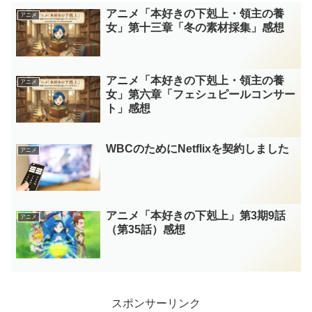
アニメ「本好きの下剋上・領主の養
アニメ
女」第十三章「冬の素材採集」感想
アニメ「本好きの下剋上・領主の養
アニメ
女」第六章「フェシュピールコンサー
ト」感想
WBCのためにNetflixを契約しました
アニメ
アニメ「本好きの下剋上」第3期9話
アニメ
（第35話）感想
スポンサーリンク