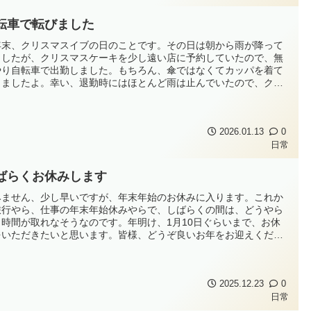
転車で転びました
年末、クリスマスイブの日のことです。その日は朝から雨が降って
ましたが、クリスマスケーキを少し遠い店に予約していたので、無
やり自転車で出勤しました。もちろん、傘ではなくてカッパを着て
きましたよ。幸い、退勤時にはほとんど雨は止んでいたので、クリ
マスケーキを無事受け取り、帰途につきました。ところが、その帰
道、自転車通行可の広い歩道をゆっくり走っていたところ、途中
溝を金属の蓋がされていると...
2026.01.13
0
日常
ばらくお休みします
みません、少し早いですが、年末年始のお休みに入ります。これか
旅行やら、仕事の年末年始休みやらで、しばらくの間は、どうやら
く時間が取れなそうなのです。年明け、1月10日ぐらいまで、お休
をいただきたいと思います。皆様、どうぞ良いお年をお迎えくださ
ませ。
2025.12.23
0
日常