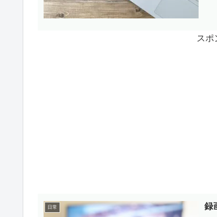
ット
スポ
録
日常