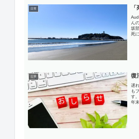
「
日常
Au
ん
坂
死
患
人
のト
復
日常
遅
も
す
年
っ
事
なっ