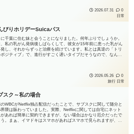
す。どうぞよろしくお願い...
2026.07.31
0
日常
んびりホリデーSuicaパス
々に千葉に住む妹と会うことになりました。何年ぶりでしょうか。
は、私の乳がん発病後しばらくして、彼女が15年前に患った乳がん
再発し、それからずっと治療を続けています。私とは真逆の「トリ
ルポジティブ」で、進行がすごく遅いタイプだそうなので、なんと
だましだまし普通に生活しているようです。とは言え、そんな状態
ので彼女に遠出させるわけにはいかず、私のほうが出向くことにな
す。幸い、体調は落ち着...
2026.05.26
0
旅行
日常
ブスク～私の場合
のWBCがNetflix独占配信だったことで、サブスクに関して随分と
S界隈は賑わっていました。実際、Netflixに関しては自宅にネット
線があれば簡単に契約できますが、ない場合はかなり厄介だったで
ょう。まぁ、イマドキはスマホがあればスマホで見られますが、も
も自宅にネット回線を引いていない高齢者宅だったら、厳しかった
もしれません。かく言う私も高齢者に片足突っ込んでいますが、ネ