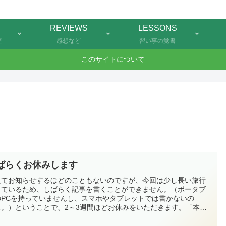
REVIEWS
LESSONS
連
感想など
習い事の覚書
このサイトについて
ばらくお休みします
えてお知らせするほどのこともないのですが、今回は少し長い旅行
出ているため、しばらく記事を書くことができません。（ポータブ
のPCを持っていませんし、スマホやタブレットでは書かないの
…。）ということで、2～3週間ほどお休みをいただきます。「本好
アニメ」の感想は飛ばしたくないので、休み明けは少しまとめて投
することになると思います。そちらが落ち着いたら、通常更新に戻