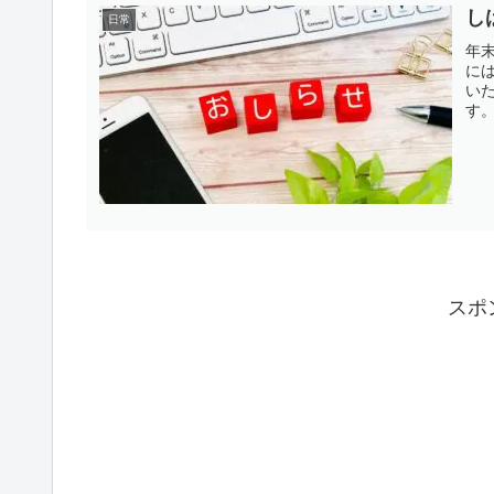
し
日常
年
に
い
す
い
スポ