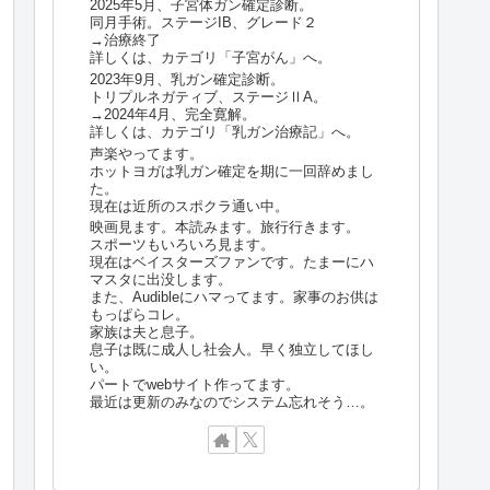
2025年5月、子宮体ガン確定診断。
同月手術。ステージIB、グレード２
→治療終了
詳しくは、カテゴリ「子宮がん」へ。
2023年9月、乳ガン確定診断。
トリプルネガティブ、ステージⅡA。
→2024年4月、完全寛解。
詳しくは、カテゴリ「乳ガン治療記」へ。
声楽やってます。
ホットヨガは乳ガン確定を期に一回辞めまし
た。
現在は近所のスポクラ通い中。
映画見ます。本読みます。旅行行きます。
スポーツもいろいろ見ます。
現在はベイスターズファンです。たまーにハ
マスタに出没します。
また、Audibleにハマってます。家事のお供は
もっぱらコレ。
家族は夫と息子。
息子は既に成人し社会人。早く独立してほし
い。
パートでwebサイト作ってます。
最近は更新のみなのでシステム忘れそう…。