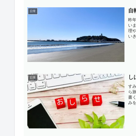
自
日常
昨
い
理
い
ス
り
で、
し
日常
す
ら
書
み
い