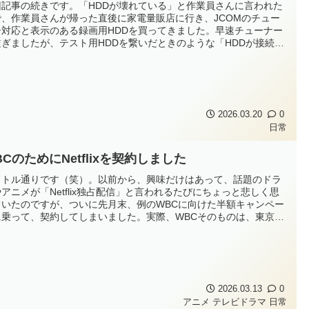
回記事の続きです。「HDDが壊れている」と作業員さんに言われた
で、作業員さんが帰った直後に家電量販店に行き、JCOMのチュー
ー対応と表示のある録画用HDDを買ってきました。早速チューナー
繋ぎましたが、テスト用HDDを繋いだときのような「HDDが接続さ
ました」というメッセージが出ません。この時点で嫌な予感がした
ですが、とりあえず設定メニューから「録画用ハードディスク設
を探してセッティ...
2026.03.20
0
日常
BCのためにNetflixを契約しました
イトル通りです（笑）。以前から、興味だけはあって、話題のドラ
アニメが「Netflix独占配信」と言われるたびにちょっと悲しく思
ていたのですが、ついに先月末、例のWBCに向けた半額キャンペー
に乗って、契約してしまいました。実際、WBCそのものは、東京プ
ルの間、日本戦をチラ見する程度で、オーストラリア戦やチェコ戦
前半存在を忘れて見逃す程度の興味なのですが…。（とは言って
ここから先はき...
2026.03.13
0
アニメ
テレビドラマ
日常