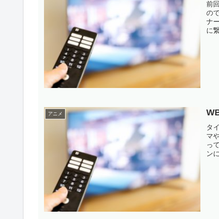
前
の
ナ
に
れ
の
定」
W
アニメ
タ
マや
っ
ン
ー
は
も、