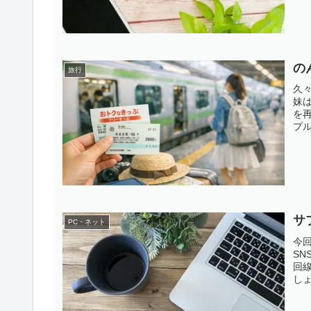
りま
の
旅行
久
妹
を
プ
か
な
りま
サ
PC・ネット
今回
SN
回
し
し
か