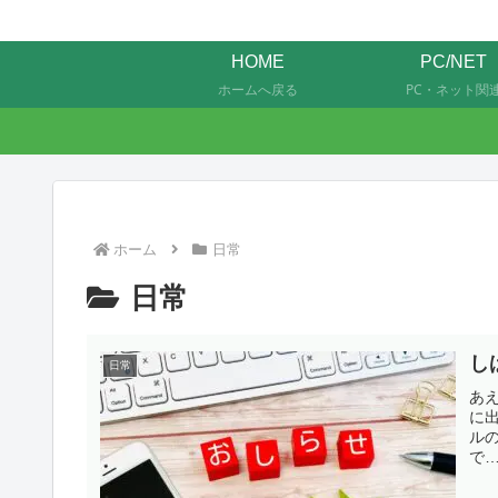
HOME
PC/NET
ホームへ戻る
PC・ネット関
ホーム
日常
日常
し
日常
あ
に
ル
で
き
稿