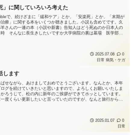
死」に関していろいろ考えた
dibleで、続けざまに「緩和ケア」とか、「安楽死」とか、「末期が
の治療」に関する本をいくつか聴きました。小説も含めてです。久
部羊さんの一連の本（小説や新書）告知人はどう死ぬのか日本人の
に時 そんなに長生きしたいですか大学病院の裏は墓場 医学部が
者を殺す他にも、患者の前で医者が考えていること（松永正訓著）
は こんなことで死んでしまうのか監察医だけが知っている「死」
リビア（上野正彦...
2025.07.08
0
日常
病気・ケガ
活します
ればせながら、あけましておめでとうございます。なんとか、本年
ブログを続けていきたいと思いますので、よろしくお願いいたしま
。かろうじて、松の内に新年のご挨拶ができてホッとしています。
末一度くらい更新したいと言っていたのですが、なんと旅行から帰
た直後にインフルエンザに罹ってしまい、12月は半分くらいしか仕
に出られませんでした。そんなこんなで、結局こんなに復活が遅く
てしまいました。今後は...
2025.01.07
0
日常