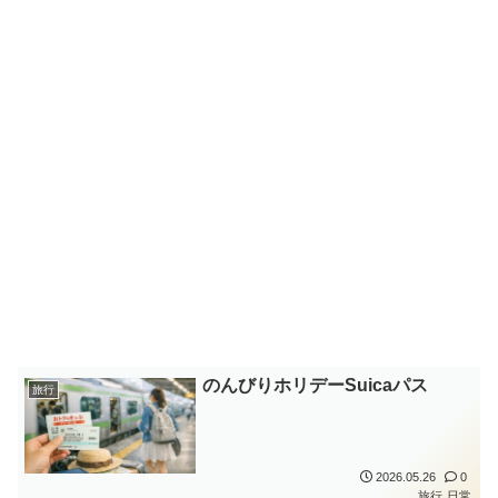
のんびりホリデーSuicaパス
旅行
2026.05.26
0
旅行
日常