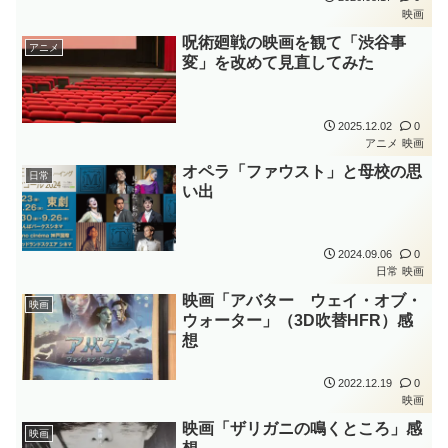
映画
呪術廻戦の映画を観て「渋谷事
アニメ
変」を改めて見直してみた
2025.12.02
0
アニメ
映画
オペラ「ファウスト」と母校の思
日常
い出
2024.09.06
0
日常
映画
映画「アバター ウェイ・オブ・
映画
ウォーター」（3D吹替HFR）感
想
2022.12.19
0
映画
映画「ザリガニの鳴くところ」感
映画