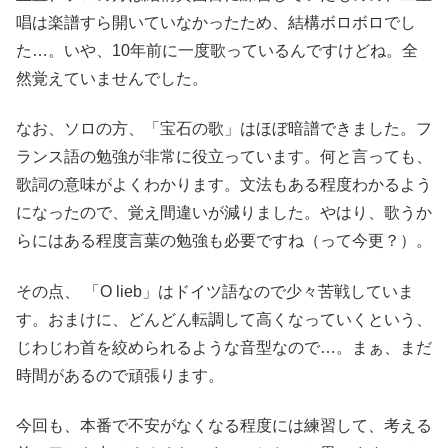
唱は楽譜すら開いていなかったため、結構ボロボロでし
た…。いや、10年前に一度歌っているんですけどね。全
然覚えていませんでした。
なお、ソロの方、「宝石の歌」はほぼ暗譜できました。フ
ランス語の勉強が非常に役立っています。何と言っても、
歌詞の意味がよくわかります。文法もある程度わかるよう
になったので、覚え間違いが減りました。やはり、歌うか
らにはある程度言葉の勉強も必要ですね（って今更？）。
その点、 「O lieb」はドイツ語なので少々苦戦していま
す。おまけに、どんどん転調して高くなっていくという、
じわじわ首を絞められるような音型なので…。まぁ、まだ
時間があるので頑張ります。
今回も、本番で不安がなくなる程度には練習して、考える