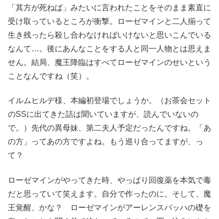
「其方が死ねば」みたいに言われたことをそのまま素直に
受け取っているところが衝撃。ローゼマインと二人揃って
生き残ったら殺し合わなければいけないと思いこんでいる
なんて…。後にあんなことをする人と同一人物とは思えま
せん。結局、魔王降臨はすべてローゼマインのせいという
ことなんですね（笑）。
イルムヒルデ様、本編初登場でしょうか。（お茶会セット
のSSに出てきた話は聞いていますが、読んでいないの
で。）先代の異母妹、第二夫人予定だったんですね。「あ
の方」ってあの方ですよね。もう巡り合ってますが、っ
て？
ローゼマインがやってきた時、やっぱり回復薬を本気で毒
だと思っていて笑えます。自分で作ったのに。そして、魔
王覚醒、かな？ ローゼマインがアーレンスバッハの礎を