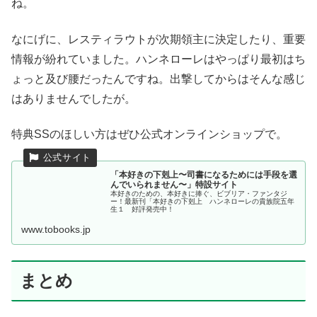
ね。
なにげに、レスティラウトが次期領主に決定したり、重要
情報が紛れていました。ハンネローレはやっぱり最初はち
ょっと及び腰だったんですね。出撃してからはそんな感じ
はありませんでしたが。
特典SSのほしい方はぜひ公式オンラインショップで。
「本好きの下剋上〜司書になるためには手段を選
んでいられません〜」特設サイト
本好きのための、本好きに捧ぐ、ビブリア・ファンタジ
ー！最新刊「本好きの下剋上 ハンネローレの貴族院五年
生１ 好評発売中！
www.tobooks.jp
まとめ