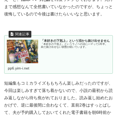
まで感想なんて全然書いていなかったのですが、ちょっと
後悔しているので今後は書けたらいいなと思います。
「本好きの下剋上」という沼から抜け出せません
「本好きの下剋上」というラノベの沼にハマって1年半。
未だ抜け出せない状態が続いています。
pp6.yim-i.net
短編集もコミカライズももちろん楽しみだったのですが、
今回は楽しみすぎて落ち着かないので、小説の最初から読
み返しながら待ち焦がれておりました。読み返し始めたお
かげで、逆に最後間に合わなくて、直前2巻はすっとばし
て、夫が予約購入しておいてくれた電子書籍を朝6時前か