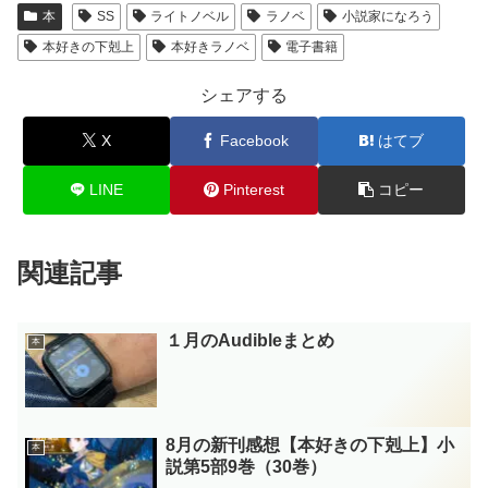
本
SS
ライトノベル
ラノベ
小説家になろう
本好きの下剋上
本好きラノベ
電子書籍
シェアする
X
Facebook
はてブ
LINE
Pinterest
コピー
関連記事
１月のAudibleまとめ
本
8月の新刊感想【本好きの下剋上】小
本
説第5部9巻（30巻）