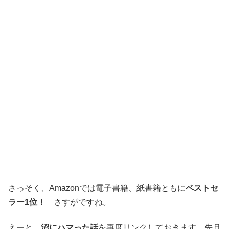
さっそく、Amazonでは電子書籍、紙書籍ともに
ベストセ
ラー1位！
さすがですね。
えーと、
沼にハマった話
を再度リンクしておきます。先月