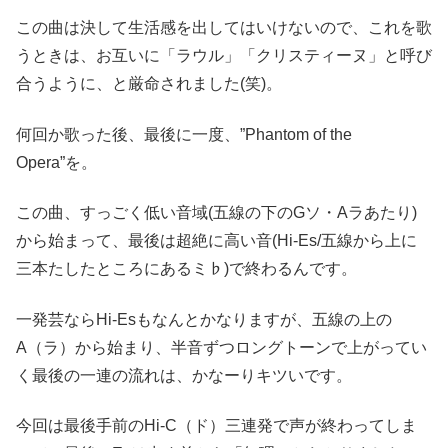
この曲は決して生活感を出してはいけないので、これを歌
うときは、お互いに「ラウル」「クリスティーヌ」と呼び
合うように、と厳命されました(笑)。
何回か歌った後、最後に一度、”Phantom of the
Opera”を。
この曲、すっごく低い音域(五線の下のGソ・Aラあたり)
から始まって、最後は超絶に高い音(Hi-Es/五線から上に
三本たしたところにあるミ♭)で終わるんです。
一発芸ならHi-Esもなんとかなりますが、五線の上の
A（ラ）から始まり、半音ずつロングトーンで上がってい
く最後の一連の流れは、かなーりキツいです。
今回は最後手前のHi-C（ド）三連発で声が終わってしま