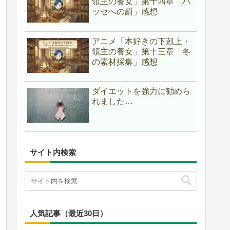
領主の養女」第十四章「ハ
ッセへの罰」感想
アニメ「本好きの下剋上・
領主の養女」第十三章「冬
の素材採集」感想
ダイエットを強力に勧めら
れました…
サイト内検索
人気記事（最近30日）