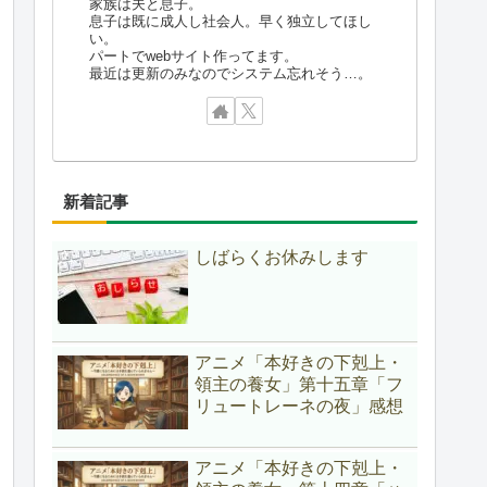
家族は夫と息子。
息子は既に成人し社会人。早く独立してほし
い。
パートでwebサイト作ってます。
最近は更新のみなのでシステム忘れそう…。
新着記事
しばらくお休みします
アニメ「本好きの下剋上・
領主の養女」第十五章「フ
リュートレーネの夜」感想
アニメ「本好きの下剋上・