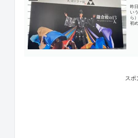
昨
い
ら
初
「
が
ない
スポ