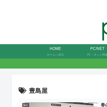
HOME
PC/NET
ホームへ戻る
PC・ネット関
豊島屋
春
旅行