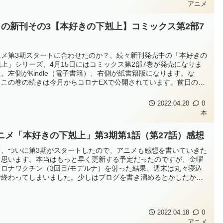
アニメ
月の新刊その3【本好きの下剋上】コミックス第2部7
ニメ第3期スタートに合わせたのか？、続々新刊発売中の「本好きの
剋上」シリーズ、4月15日にはコミックス第2部7巻が発売になりま
。左側がKindle（電子書籍）、右側が紙書籍版になります。な
、この巻の続きは今月からコロナEXで公開されています。前日の14
に公開になりました。（たぶん、会員登録が必要です）。なお、現
、おそらく期間限定だと思いますが、Amazonだけでなく、他のサ
2022.04.20
0
でも電...
本
ニメ「本好きの下剋上」第3期第1話（第27話）感想
て、ついに第3期がスタートしたので、アニメも感想を書いていきた
と思います。本当はもっと早く更新する予定だったのですが、金曜
コロナワクチン（3回目/モデルナ）を射った結果、週末は丸々寝込
で終わってしまいました。少しはブログを書き溜めるとかしたかっ
のですが、書きかけを進めることすらできず…。特に土曜日は一日
38度超の発熱が続いてつらかったです。なんとか復活しましたの
またブログもなるべく...
2022.04.18
0
アニメ