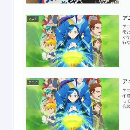
国連
ア
アニメ
ア
衛
が
行
に
そ
なマ
ア
アニメ
ア
冬
っ
会
明
れ
た決