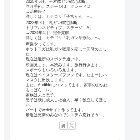
2025年5月、子宮体ガン確定診断。
同月手術。ステージIB、グレード２
→治療終了
詳しくは、カテゴリ「子宮がん」へ。
2023年9月、乳ガン確定診断。
トリプルネガティブ、ステージⅡA。
→2024年4月、完全寛解。
詳しくは、カテゴリ「乳ガン治療記」へ。
声楽やってます。
ホットヨガは乳ガン確定を期に一回辞めまし
た。
現在は近所のスポクラ通い中。
映画見ます。本読みます。旅行行きます。
スポーツもいろいろ見ます。
現在はベイスターズファンです。たまーにハ
マスタに出没します。
また、Audibleにハマってます。家事のお供は
もっぱらコレ。
家族は夫と息子。
息子は既に成人し社会人。早く独立してほし
い。
パートでwebサイト作ってます。
最近は更新のみなのでシステム忘れそう…。