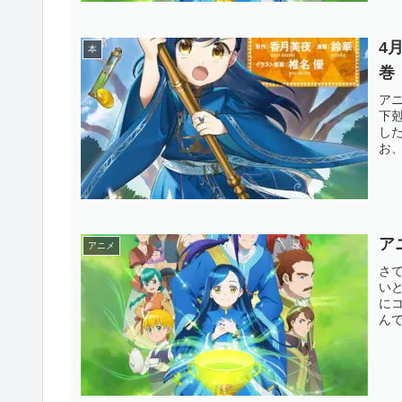
4
本
巻
ア
下
した
お
日
在
イト
ア
アニメ
さ
い
に
ん
た
中
で、