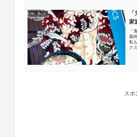
「
PC・ネット
家
「
最
私
ク
て
スポ