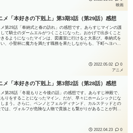
邦テンペスト】の西に位...
映画
ニメ「本好きの下剋上」第3期3話（第29話）感想
ニメ第29話「奉納式と春の訪れ」の感想です。あらすじマインの護
として騎士のダームエルがつくことになった。おかげで出歩くこと
できるようになったマインは、図書室に行けると大喜び。奉納式を
ない、小聖杯に魔力を満たす職務を果たしながらも、下町へヨハン
注文していた品を受けとりに行く等、本作りへの情熱は失わない。
して春が近づき、家に帰れる日を心待ちにするマイン。だが、そん
インに残酷な事実が告げ...
2022.05.02
0
アニメ
ニメ「本好きの下剋上」第3部2話（第28話）感想
ニメ第28話「冬籠もりと今後の話」の感想です。あらすじ神殿で、
籠もりをすることになったマイン。だが、早々にホームシックにな
てしまう。さらに、ベンノとフェルディナンド、カルステッドとの
談では、ヴォルフが危険な人物で貴族とも繋がりがあることが判
。不思議な知識と強大な魔力を持つマインは、貴族たちからも狙わ
る存在だったのだ。危険を回避するためにフェルディナンドが下し
断とは！？アニメ「本好き...
2022.04.23
0