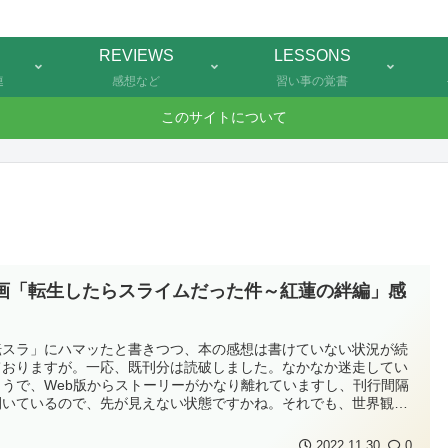
REVIEWS
LESSONS
連
感想など
習い事の覚書
このサイトについて
画「転生したらスライムだった件～紅蓮の絆編」感
転スラ」にハマッたと書きつつ、本の感想は書けていない状況が続
ておりますが。一応、既刊分は読破しました。なかなか迷走してい
ようで、Web版からストーリーがかなり離れていますし、刊行間隔
開いているので、先が見えない状態ですかね。それでも、世界観や
ャラクターは好きなので、新作が出るとなればやはり見に行かざる
得ません。というわけで、早速映画を観てきました。あらすじ【魔
2022.11.30
0