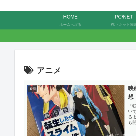
HOME
PC/NET
ホームへ戻る
PC・ネット関
アニメ
映
映画
想
「
い
る
も
キ
を