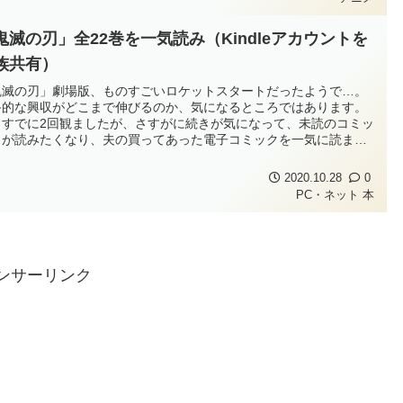
鬼滅の刃」全22巻を一気読み（Kindleアカウントを
族共有）
鬼滅の刃」劇場版、ものすごいロケットスタートだったようで…。
終的な興収がどこまで伸びるのか、気になるところではあります。
もすでに2回観ましたが、さすがに続きが気になって、未読のコミッ
スが読みたくなり、夫の買ってあった電子コミックを一気に読ませ
もらいました。
2020.10.28
0
PC・ネット
本
ンサーリンク