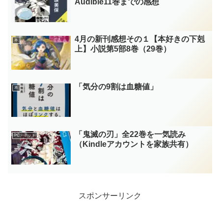
Audible11巻までの感想
4月の新刊感想その１【本好きの下剋
本
上】小説第5部8巻（29巻）
「気分の9割は血糖値」
本
「鬼滅の刃」全22巻を一気読み
PC・ネット
（Kindleアカウントを家族共有）
スポンサーリンク