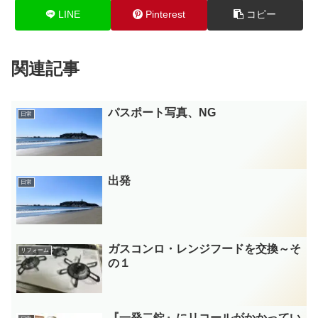
LINE
Pinterest
コピー
関連記事
パスポート写真、NG
日常
出発
日常
ガスコンロ・レンジフードを交換～そ
リフォーム
の１
『一発二錠』にリコールがかかってい