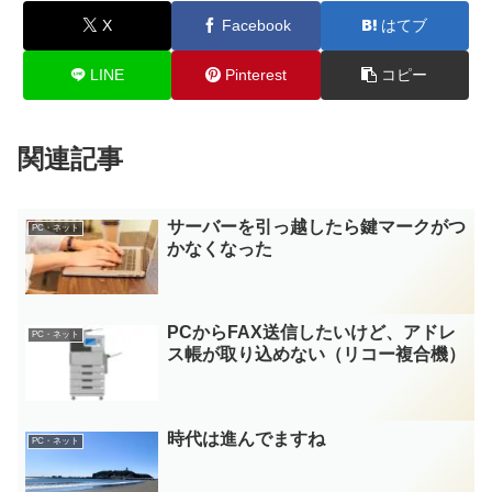
X
Facebook
はてブ
LINE
Pinterest
コピー
関連記事
サーバーを引っ越したら鍵マークがつ
PC・ネット
かなくなった
PCからFAX送信したいけど、アドレ
PC・ネット
ス帳が取り込めない（リコー複合機）
時代は進んでますね
PC・ネット