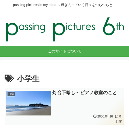
passing pictures in my mind ～過ぎ去っていく日々をつらつらと…
このサイトについて
小学生
灯台下暗し～ピアノ教室のこと
日常
2008.04.16
0
日常