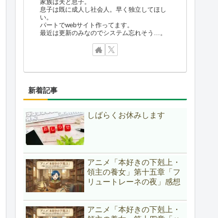
家族は夫と息子。
息子は既に成人し社会人。早く独立してほし
い。
パートでwebサイト作ってます。
最近は更新のみなのでシステム忘れそう…。
新着記事
しばらくお休みします
アニメ「本好きの下剋上・
領主の養女」第十五章「フ
リュートレーネの夜」感想
アニメ「本好きの下剋上・