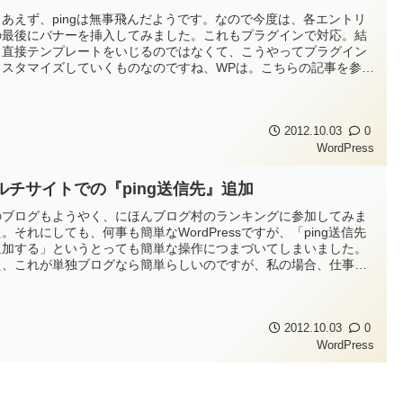
りあえず、pingは無事飛んだようです。なので今度は、各エントリ
の最後にバナーを挿入してみました。これもプラグインで対応。結
、直接テンプレートをいじるのではなくて、こうやってプラグイン
カスタマイズしていくものなのですね、WPは。こちらの記事を参考
今回入れたプラグインは「PostPost」。なんと管理画面のプラグ
ン検索に引っかかりませんでした。なので、上記サイトからzipファ
をダウ...
2012.10.03
0
WordPress
ルチサイトでの『ping送信先』追加
のブログもようやく、にほんブログ村のランキングに参加してみま
。それにしても、何事も簡単なWordPressですが、「ping送信先
追加する」というとっても簡単な操作につまづいてしまいました。
え、これが単独ブログなら簡単らしいのですが、私の場合、仕事で
ルチサイトを構築する必要があるため、テストとしてこのブログも
初からマルチサイト前提でネットワーク化してあるのです。そのた
のか、いわゆ...
2012.10.03
0
WordPress