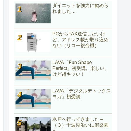
ダイエットを強力に勧めら
れました…
PCからFAX送信したいけ
ど、アドレス帳が取り込め
ない（リコー複合機）
LAVA「Fun Shape
Perfect」初受講。楽しい、
けど超キツい！
LAVA「デジタルデトックス
ヨガ」初受講
水戸へ行ってきました～
（３）千波湖沿いに偕楽園
へ