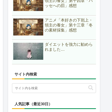
領主の養女」第十四章「ハ
ッセへの罰」感想
アニメ「本好きの下剋上・
領主の養女」第十三章「冬
の素材採集」感想
ダイエットを強力に勧めら
れました…
サイト内検索
人気記事（最近30日）