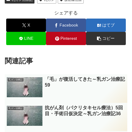
シェアする
X
Facebook
はてブ
LINE
Pinterest
コピー
関連記事
「毛」が復活してきた～乳ガン治療記
乳ガン治療記
59
抗がん剤（パクリタキセル療法）5回
乳ガン治療記
目・手術日仮決定～乳ガン治療記36