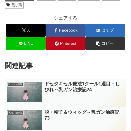
煎じ薬
シェアする
X
Facebook
はてブ
LINE
Pinterest
コピー
関連記事
ドセタキセル療法1クール1週目・し
乳ガン治療記
びれ～乳ガン治療記24
脱・帽子＆ウィッグ～乳ガン治療記
乳ガン治療記
73