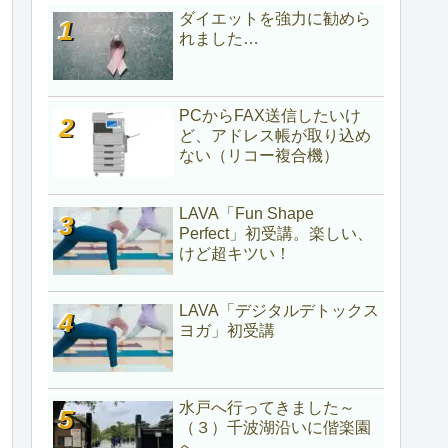
ダイエットを強力に勧めら
れました…
PCからFAX送信したいけ
ど、アドレス帳が取り込め
ない（リコー複合機）
LAVA「Fun Shape
Perfect」初受講。楽しい、
けど超キツい！
LAVA「デジタルデトックス
ヨガ」初受講
水戸へ行ってきました～
（３）千波湖沿いに偕楽園
へ