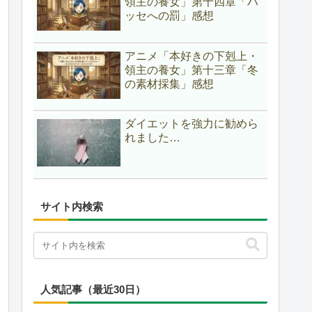
領主の養女」第十四章「ハ
ッセへの罰」感想
アニメ「本好きの下剋上・
領主の養女」第十三章「冬
の素材採集」感想
ダイエットを強力に勧めら
れました…
サイト内検索
人気記事（最近30日）