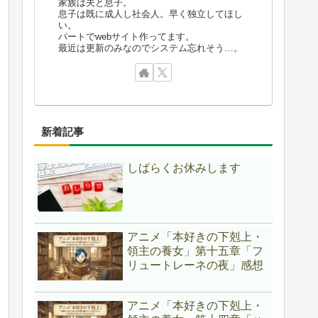
家族は夫と息子。
息子は既に成人し社会人。早く独立してほし
い。
パートでwebサイト作ってます。
最近は更新のみなのでシステム忘れそう…。
新着記事
しばらくお休みします
アニメ「本好きの下剋上・
領主の養女」第十五章「フ
リュートレーネの夜」感想
アニメ「本好きの下剋上・