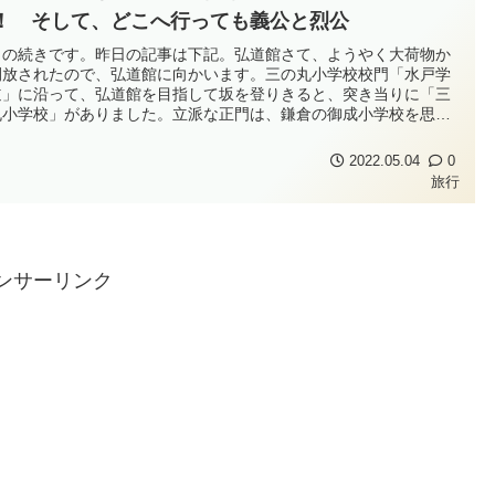
！ そして、どこへ行っても義公と烈公
日の続きです。昨日の記事は下記。弘道館さて、ようやく大荷物か
開放されたので、弘道館に向かいます。三の丸小学校校門「水戸学
道」に沿って、弘道館を目指して坂を登りきると、突き当りに「三
丸小学校」がありました。立派な正門は、鎌倉の御成小学校を思い
しましたが、古い城門のイメージを残しているんでしょうね。ちょ
っと覗いてみましたが、校舎もそういう雰囲気になってました。歴
2022.05.04
0
大事にしているのを感じま...
旅行
ンサーリンク