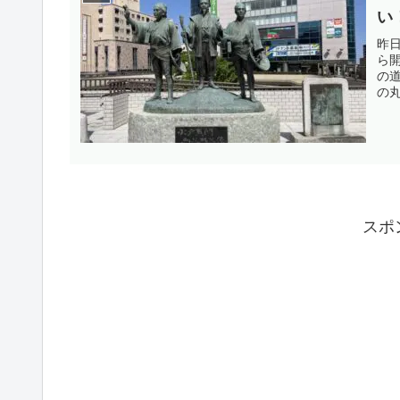
い
昨
ら
の
の
出
こ
史を
スポ