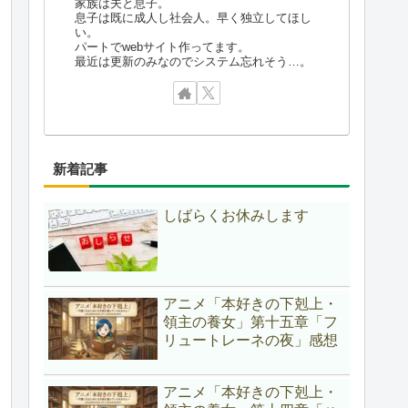
家族は夫と息子。
息子は既に成人し社会人。早く独立してほし
い。
パートでwebサイト作ってます。
最近は更新のみなのでシステム忘れそう…。
新着記事
しばらくお休みします
アニメ「本好きの下剋上・
領主の養女」第十五章「フ
リュートレーネの夜」感想
アニメ「本好きの下剋上・