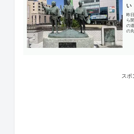
い
昨
ら
の
の
出
こ
史を
スポ