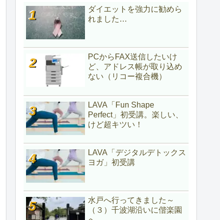
ダイエットを強力に勧めら
れました…
PCからFAX送信したいけ
ど、アドレス帳が取り込め
ない（リコー複合機）
LAVA「Fun Shape
Perfect」初受講。楽しい、
けど超キツい！
LAVA「デジタルデトックス
ヨガ」初受講
水戸へ行ってきました～
（３）千波湖沿いに偕楽園
へ