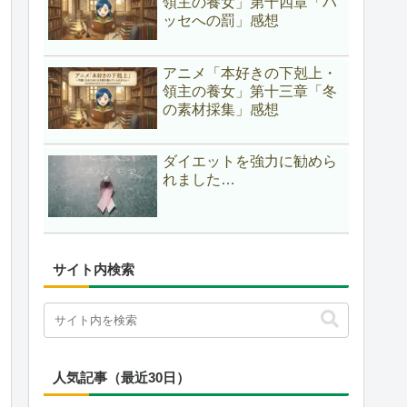
領主の養女」第十四章「ハ
ッセへの罰」感想
アニメ「本好きの下剋上・
領主の養女」第十三章「冬
の素材採集」感想
ダイエットを強力に勧めら
れました…
サイト内検索
人気記事（最近30日）