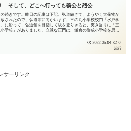
！ そして、どこへ行っても義公と烈公
日の続きです。昨日の記事は下記。弘道館さて、ようやく大荷物か
開放されたので、弘道館に向かいます。三の丸小学校校門「水戸学
道」に沿って、弘道館を目指して坂を登りきると、突き当りに「三
丸小学校」がありました。立派な正門は、鎌倉の御成小学校を思い
しましたが、古い城門のイメージを残しているんでしょうね。ちょ
っと覗いてみましたが、校舎もそういう雰囲気になってました。歴
2022.05.04
0
大事にしているのを感じま...
旅行
ンサーリンク