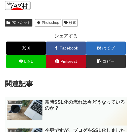
PC・ネット
Photoshop
検索
シェアする
X
Facebook
はてブ
LINE
Pinterest
コピー
関連記事
常時SSL化の流れは今どうなっている
PC・ネット
のか？
今更ですが、ブログをSSL化しました
PC・ネット