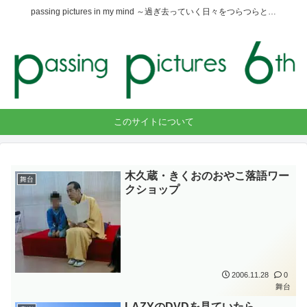
passing pictures in my mind ～過ぎ去っていく日々をつらつらと…
このサイトについて
木久蔵・きくおのおやこ落語ワー
舞台
クショップ
2006.11.28
0
舞台
LAZYのDVDを見ていたら