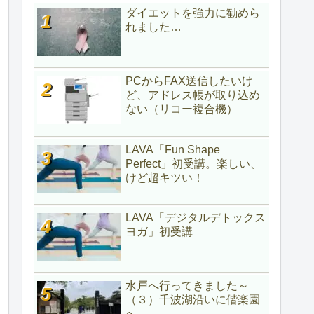
ダイエットを強力に勧めら
れました…
PCからFAX送信したいけ
ど、アドレス帳が取り込め
ない（リコー複合機）
LAVA「Fun Shape
Perfect」初受講。楽しい、
けど超キツい！
LAVA「デジタルデトックス
ヨガ」初受講
水戸へ行ってきました～
（３）千波湖沿いに偕楽園
へ