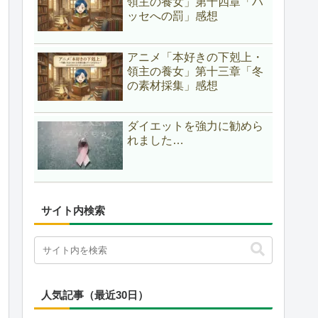
領主の養女」第十四章「ハ
ッセへの罰」感想
アニメ「本好きの下剋上・
領主の養女」第十三章「冬
の素材採集」感想
ダイエットを強力に勧めら
れました…
サイト内検索
人気記事（最近30日）