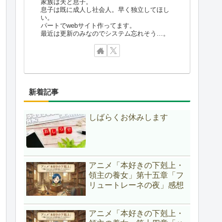
家族は夫と息子。
息子は既に成人し社会人。早く独立してほし
い。
パートでwebサイト作ってます。
最近は更新のみなのでシステム忘れそう…。
新着記事
しばらくお休みします
アニメ「本好きの下剋上・
領主の養女」第十五章「フ
リュートレーネの夜」感想
アニメ「本好きの下剋上・