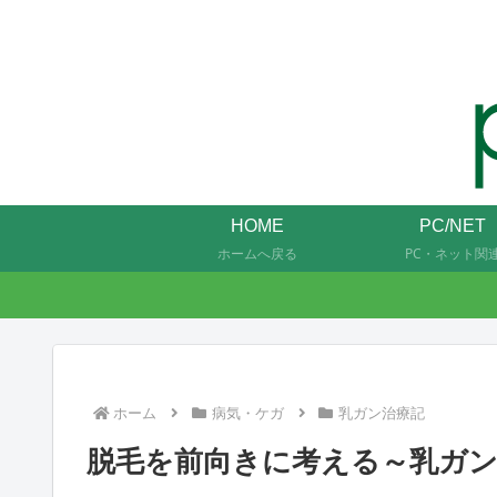
HOME
PC/NET
ホームへ戻る
PC・ネット関
ホーム
病気・ケガ
乳ガン治療記
脱毛を前向きに考える～乳ガン