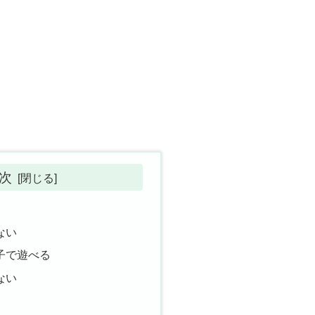
次
ない
子で遊べる
ない