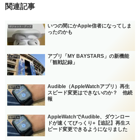
関連記事
いつの間にかApple信者になってしま
ガジェット・グッズ
ったのかも
アプリ「MY BAYSTARS」の新機能
スポーツ
「観戦記録」
Audible（AppleWatchアプリ）再生
モバイル
スピード変更はできないのか？ 他続
報
AppleWatchでAudible、ダウンロー
モバイル
ドが速くてびっくり+【追記】再生ス
ピード変更できるようになりました