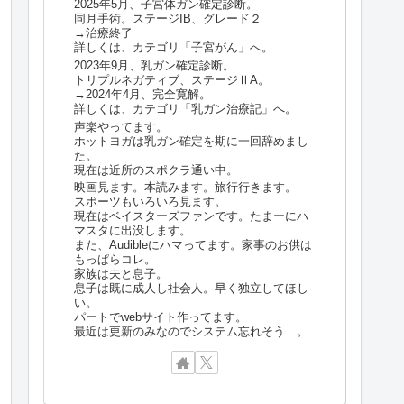
2025年5月、子宮体ガン確定診断。
同月手術。ステージIB、グレード２
→治療終了
詳しくは、カテゴリ「子宮がん」へ。
2023年9月、乳ガン確定診断。
トリプルネガティブ、ステージⅡA。
→2024年4月、完全寛解。
詳しくは、カテゴリ「乳ガン治療記」へ。
声楽やってます。
ホットヨガは乳ガン確定を期に一回辞めまし
た。
現在は近所のスポクラ通い中。
映画見ます。本読みます。旅行行きます。
スポーツもいろいろ見ます。
現在はベイスターズファンです。たまーにハ
マスタに出没します。
また、Audibleにハマってます。家事のお供は
もっぱらコレ。
家族は夫と息子。
息子は既に成人し社会人。早く独立してほし
い。
パートでwebサイト作ってます。
最近は更新のみなのでシステム忘れそう…。