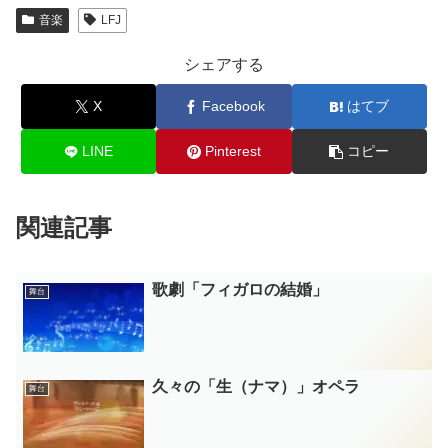
音楽
LFJ
シェアする
X
Facebook
はてブ
LINE
Pinterest
コピー
関連記事
歌劇「フィガロの結婚」
舞台
久々の「生（ナマ）」オペラ
舞台