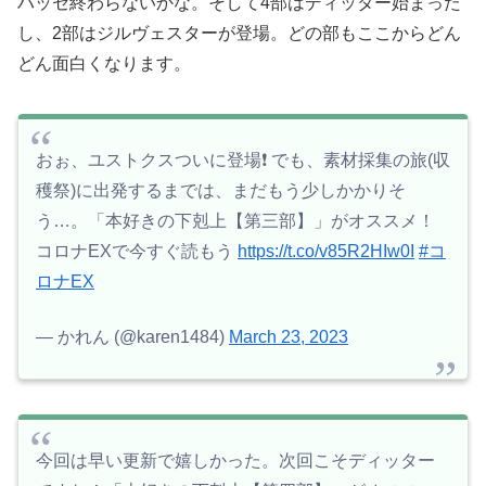
ハッセ終わらないかな。そして4部はディッター始まった
し、2部はジルヴェスターが登場。どの部もここからどん
どん面白くなります。
おぉ、ユストクスついに登場❗️ でも、素材採集の旅(収
穫祭)に出発するまでは、まだもう少しかかりそ
う…。「本好きの下剋上【第三部】」がオススメ！
コロナEXで今すぐ読もう
https://t.co/v85R2HIw0I
#コ
ロナEX
— かれん (@karen1484)
March 23, 2023
今回は早い更新で嬉しかった。次回こそディッター