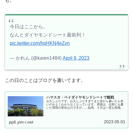
も。
今日はここから。
なんとダイヤモンドシート最前列！
pic.twitter.com/hpHKN4eZxn
— かれん (@karen1484)
April 9, 2023
この日のことはブログを書いてます。
ハマスタ・ベイダイヤモンドシートで観戦
お久しぶりです。お久しぶりすぎてまた何から書いたら良
いのかよくわからなくなっています。原因は、以前にも書
いた環境の変化なのですが…。結局、４月は一度も投稿で
きずに終わってしまいました。ネタはたくさんあるのです
が、なかなか書く時間が取れません。今回は少し頑張って
ネタを消化していきたいと思います。とりあえず４月に書
きかけて止まっていた記事を仕上げます。待ちに待ったプ
2023.05.01
pp6.yim-i.net
ロ野球開幕3月末についに開幕したプロ...