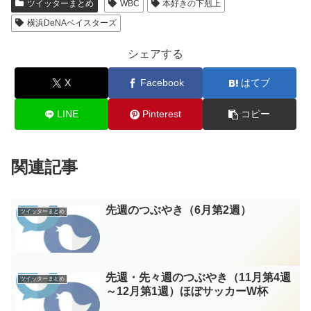
ツイッターまとめ
WBC
本好きの下剋上
横浜DeNAベイスターズ
シェアする
X
Facebook
はてブ
LINE
Pinterest
コピー
関連記事
先週のつぶやき（6月第2週）
ツイッターまとめ
先週・先々週のつぶやき（11月第4週
ツイッターまとめ
～12月第1週）ほぼサッカーW杯