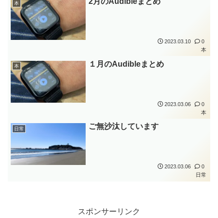
2月のAudibleまとめ
本
2023.03.10
0
本
１月のAudibleまとめ
本
2023.03.06
0
本
ご無沙汰しています
日常
2023.03.06
0
日常
スポンサーリンク