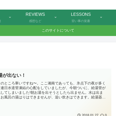
REVIEWS
LESSONS
連
感想など
習い事の覚書
このサイトについて
湯が出ない！
このところ寒いですね〜。ここ湘南であっても、氷点下の夜が多く
、連日水道管凍結の心配をしていましたが、今朝ついに、給湯管が
結してしまいました!朝お湯を出そうとしたら出ません。水は出ま
。お風呂の湯はりはできませんが、追い炊きはできます。給湯器の
水栓が回りません…。給湯管凍結、確定です。そっちは盲点で、水
出しっぱなしにする予防まではしていなかったんですよね。でも、
してみたら、給湯管だけ凍...
2018.01.27
0