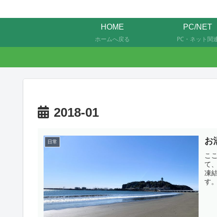
HOME
PC/NET
ホームへ戻る
PC・ネット関
2018-01
お
日常
こ
て
凍
す
給
を
検索