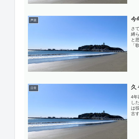
今
声楽
さ
縛
と
「
と
上
たよ
久
日常
4
し
は
古
こ
ペ
ブロ