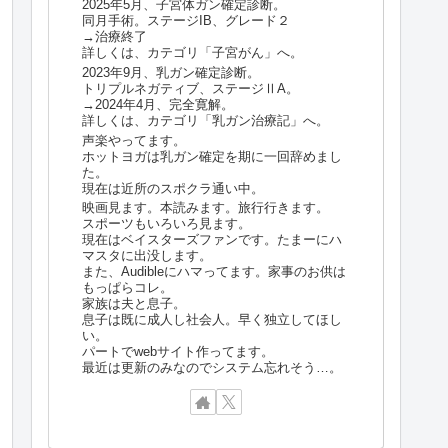
2025年5月、子宮体ガン確定診断。
同月手術。ステージIB、グレード２
→治療終了
詳しくは、カテゴリ「子宮がん」へ。
2023年9月、乳ガン確定診断。
トリプルネガティブ、ステージⅡA。
→2024年4月、完全寛解。
詳しくは、カテゴリ「乳ガン治療記」へ。
声楽やってます。
ホットヨガは乳ガン確定を期に一回辞めまし
た。
現在は近所のスポクラ通い中。
映画見ます。本読みます。旅行行きます。
スポーツもいろいろ見ます。
現在はベイスターズファンです。たまーにハ
マスタに出没します。
また、Audibleにハマってます。家事のお供は
もっぱらコレ。
家族は夫と息子。
息子は既に成人し社会人。早く独立してほし
い。
パートでwebサイト作ってます。
最近は更新のみなのでシステム忘れそう…。