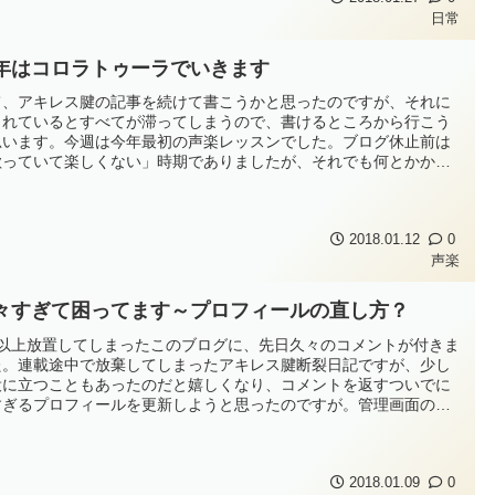
日常
年はコロラトゥーラでいきます
て、アキレス腱の記事を続けて書こうかと思ったのですが、それに
られているとすべてが滞ってしまうので、書けるところから行こう
思います。今週は今年最初の声楽レッスンでした。ブログ休止前は
歌っていて楽しくない」時期でありましたが、それでも何とかかん
か、レッスンは続けていまして、今の先生についてから早くも5年以
経過しております。5年も経つとさすがに胸に落とすクセはほぼ抜け
うで、そこを注意され...
2018.01.12
0
声楽
々すぎて困ってます～プロフィールの直し方？
年以上放置してしまったこのブログに、先日久々のコメントが付きま
た。連載途中で放棄してしまったアキレス腱断裂日記ですが、少し
役に立つこともあったのだと嬉しくなり、コメントを返すついでに
すぎるプロフィールを更新しようと思ったのですが。管理画面のど
を探しても該当するプロフィール編集がなくて…（汗）。ユーザー
ージのプロフィール文は空白で、ここを直しても反映されず。この
グを構築したのも5年く...
2018.01.09
0