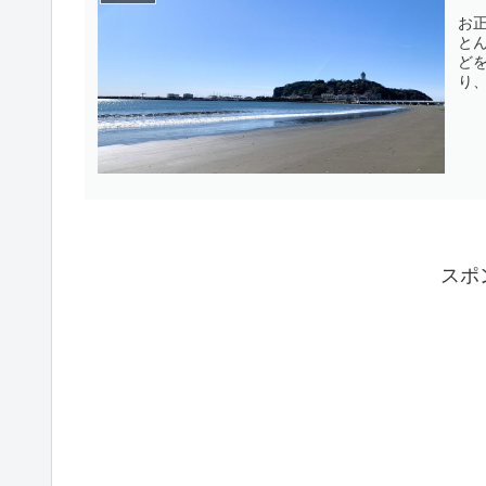
お
と
ど
り
れ
ろん
やい
スポ