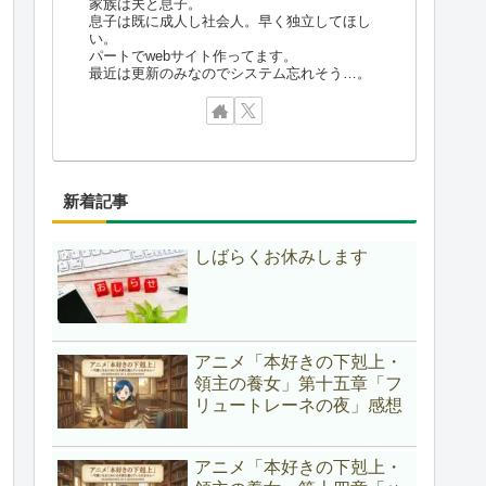
家族は夫と息子。
息子は既に成人し社会人。早く独立してほし
い。
パートでwebサイト作ってます。
最近は更新のみなのでシステム忘れそう…。
新着記事
しばらくお休みします
アニメ「本好きの下剋上・
領主の養女」第十五章「フ
リュートレーネの夜」感想
アニメ「本好きの下剋上・