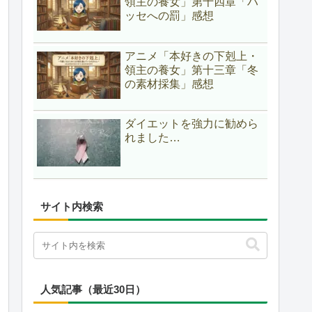
領主の養女」第十四章「ハ
ッセへの罰」感想
アニメ「本好きの下剋上・
領主の養女」第十三章「冬
の素材採集」感想
ダイエットを強力に勧めら
れました…
サイト内検索
人気記事（最近30日）