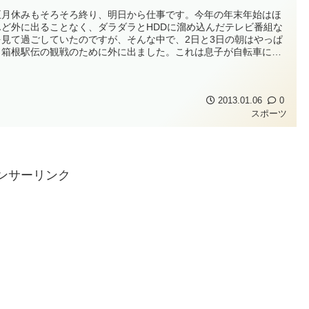
正月休みもそろそろ終り、明日から仕事です。今年の年末年始はほ
んど外に出ることなく、ダラダラとHDDに溜め込んだテレビ番組な
を見て過ごしていたのですが、そんな中で、2日と3日の朝はやっぱ
、箱根駅伝の観戦のために外に出ました。これは息子が自転車に乗
るようになってからは毎年、息子と一緒に2日間行っています。もち
出かける前後はテレビ観戦です。今年は少しだけtwitterでもつぶ
ていました...
2013.01.06
0
スポーツ
ンサーリンク