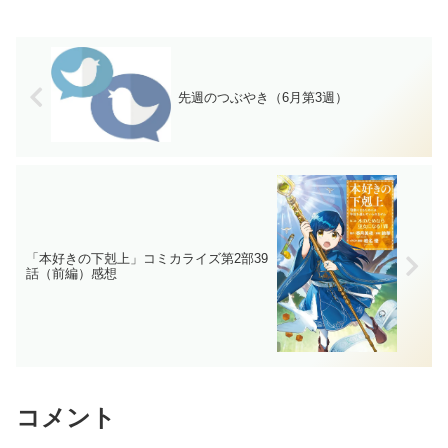
先週のつぶやき（6月第3週）
「本好きの下剋上」コミカライズ第2部39
話（前編）感想
コメント