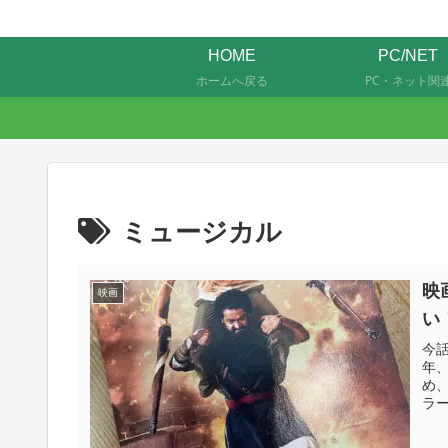
HOME
PC/NET
ホームへ戻る
PC・ネット関
ミュージカル
映
映画
い
今
年
め、
ラ
命
っ