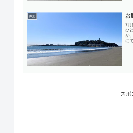
お
声楽
7
ひ
が
に
た
が
歌う
スポ