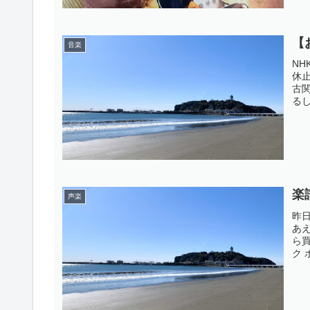
迫ら
【
音楽
N
休
古
る
に
た
な『
楽
声楽
昨
あえ
ら
ク
こ
ア
い…