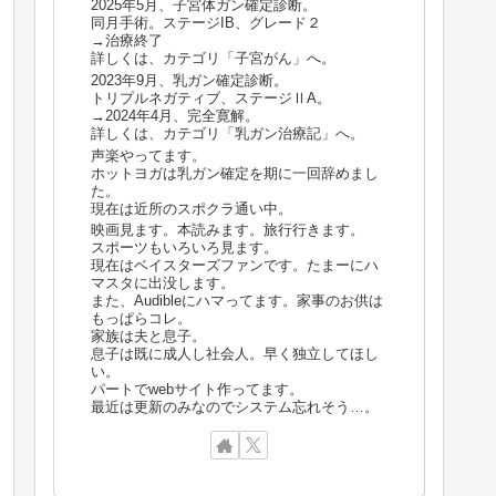
2025年5月、子宮体ガン確定診断。
同月手術。ステージIB、グレード２
→治療終了
詳しくは、カテゴリ「子宮がん」へ。
2023年9月、乳ガン確定診断。
トリプルネガティブ、ステージⅡA。
→2024年4月、完全寛解。
詳しくは、カテゴリ「乳ガン治療記」へ。
声楽やってます。
ホットヨガは乳ガン確定を期に一回辞めまし
た。
現在は近所のスポクラ通い中。
映画見ます。本読みます。旅行行きます。
スポーツもいろいろ見ます。
現在はベイスターズファンです。たまーにハ
マスタに出没します。
また、Audibleにハマってます。家事のお供は
もっぱらコレ。
家族は夫と息子。
息子は既に成人し社会人。早く独立してほし
い。
パートでwebサイト作ってます。
最近は更新のみなのでシステム忘れそう…。