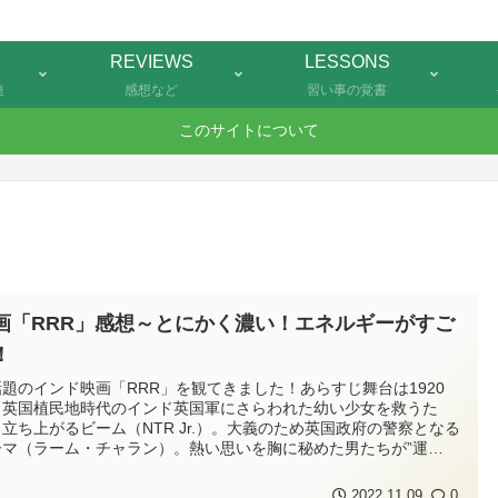
REVIEWS
LESSONS
連
感想など
習い事の覚書
このサイトについて
画「RRR」感想～とにかく濃い！エネルギーがすご
！
話題のインド映画「RRR」を観てきました！あらすじ舞台は1920
、英国植民地時代のインド英国軍にさらわれた幼い少女を救うた
立ち上がるビーム（NTR Jr.）。大義のため英国政府の警察となる
ーマ（ラーム・チャラン）。熱い思いを胸に秘めた男たちが”運
”に導かれて出会い、唯一無二の親友となる。しかし、ある事件をき
かけに、それぞれの”宿命”に切り裂かれる2人はやがて究極の選択を
2022.11.09
0