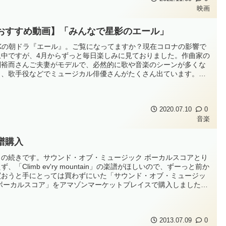
れることに...
映画
おすすめ動画】「みんなで星影のエール」
HKの朝ドラ『エール』。ご覧になってますか？現在コロナの影響で
止中ですが、4月からずっと毎日楽しみに見ておりました。作曲家の
関裕而さんご夫妻がモデルで、必然的に歌や音楽のシーンが多くな
し、歌手役などでミュージカル俳優さんがたくさん出ています。特
東京編の最初の方は、ヒロインの音さんが帝国音楽学校に通ってい
こともあり、声楽学習者としては見どころいっぱいでしたね。そん
エール』ファンの皆さ...
2020.07.10
0
音楽
譜購入
日の続きです。サウンド・オブ・ミュージック ボーカルスコアとり
ず、「Climb ev'ry mountain」の楽譜がほしいので、ずーっと前か
買おうと手にとっては買わずにいた「サウンド・オブ・ミュージッ
 ボーカルスコア」をアマゾンマーケットプレイスで購入しました。
れ、新品はいくらでも手に入るし、ミュージカルのヴォーカルスコ
としては破格に安いのですが、それでも出費はなるべく抑えた
。...
2013.07.09
0