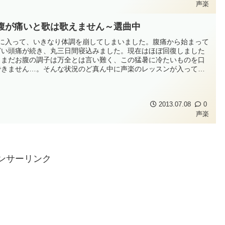
声楽
腹が痛いと歌は歌えません～選曲中
月に入って、いきなり体調を崩してしまいました。腹痛から始まって
どい頭痛が続き、丸三日間寝込みました。現在はほぼ回復しました
、まだお腹の調子は万全とは言い難く、この猛暑に冷たいものを口
できません…。そんな状況のど真ん中に声楽のレッスンが入ってい
のですが、貧乏性なのでキャンセルができず、基本、私の時間は夫
間に合えば夫のレッスンにしてもらい、私自身は秋の市民音楽祭で
曲の相談だけさせていた...
2013.07.08
0
声楽
ンサーリンク